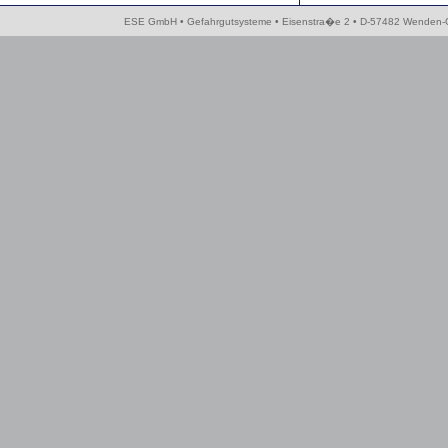
ESE GmbH • Gefahrgutsysteme • Eisenstra�e 2 • D-57482 Wenden-Ger